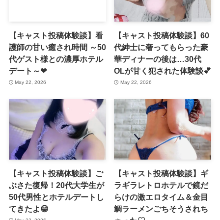
【キャスト投稿体験談】看
【キャスト投稿体験談】60
護師の甘い癒され時間 ～50
代紳士に奢ってもらった豪
代ゲスト様との濃厚ホテル
華ディナーの後は…30代
デート～❤
OLが甘く犯された体験談💕
May 22, 2026
May 22, 2026
【キャスト投稿体験談】ご
【キャスト投稿体験談】ギ
ぶさた復帰！20代大学生が
ラギラレトロホテルで鏡だ
50代男性とホテルデートし
らけの激エロタイム＆金目
てきたよ😁
鯛ラーメンごちそうされち