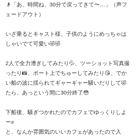
👴「あ、時間ね、30分で戻ってきて〜…」（声フ
ェードアウト）
いざ乗るとキャスト様、子供のようにめっちゃは
しゃいでて可愛い🤣🤣
2人で全力漕ぎしてみたり💦、ツーショット写真撮
ったり📸、ボート上でちゅーしてみたり😘、でか
い船の波に揺られてギャーギャー騒いだりして🤣
たら、あっという間に30分終了😳
下船後、騒ぎつかれたのでカフェでゆっくりしよ
ー✊️
と、なんか雰囲気のいいカフェがあったので入