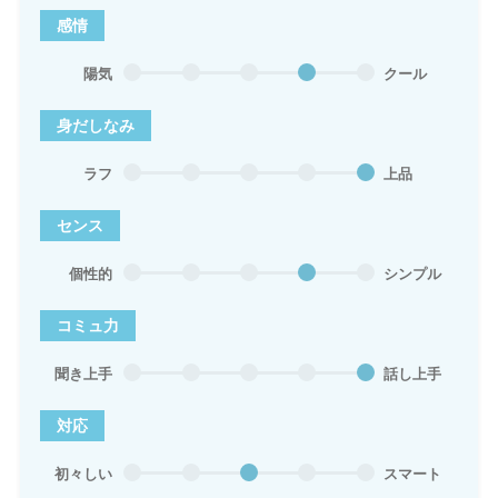
感情
陽気
クール
身だしなみ
ラフ
上品
センス
個性的
シンプル
コミュ力
聞き上手
話し上手
対応
初々しい
スマート