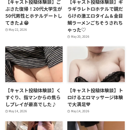
【キャスト投稿体験談】ご
【キャスト投稿体験談】ギ
ぶさた復帰！20代大学生が
ラギラレトロホテルで鏡だ
50代男性とホテルデートし
らけの激エロタイム＆金目
てきたよ😁
鯛ラーメンごちそうされち
ゃった♡
May 22, 2026
May 20, 2026
【キャスト投稿体験談】く
【キャスト投稿体験談】ト
すぐり、指マンからの焦ら
ロけるエロマッサージ体験
しプレイが最高でした♪
で大満足💛
May 14, 2026
May 14, 2026