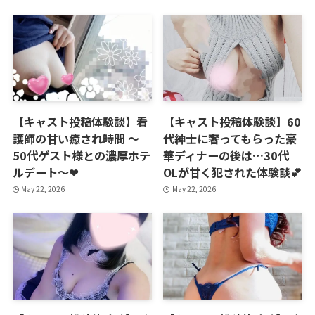
【キャスト投稿体験談】看
【キャスト投稿体験談】60
護師の甘い癒され時間 ～
代紳士に奢ってもらった豪
50代ゲスト様との濃厚ホテ
華ディナーの後は…30代
ルデート～❤
OLが甘く犯された体験談💕
May 22, 2026
May 22, 2026