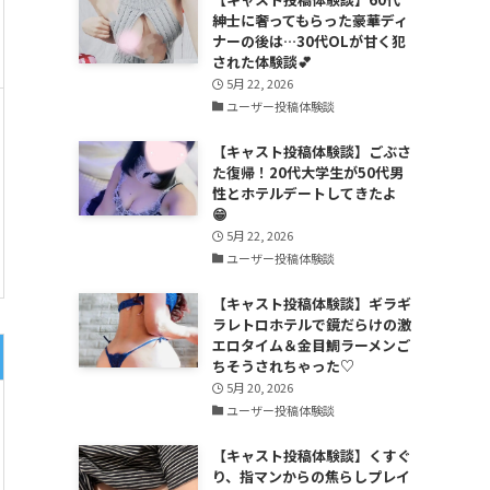
紳士に奢ってもらった豪華ディ
ナーの後は…30代OLが甘く犯
された体験談💕
5月 22, 2026
ユーザー投稿体験談
【キャスト投稿体験談】ごぶさ
た復帰！20代大学生が50代男
性とホテルデートしてきたよ
😁
5月 22, 2026
ユーザー投稿体験談
【キャスト投稿体験談】ギラギ
ラレトロホテルで鏡だらけの激
エロタイム＆金目鯛ラーメンご
ちそうされちゃった♡
5月 20, 2026
ユーザー投稿体験談
【キャスト投稿体験談】くすぐ
り、指マンからの焦らしプレイ