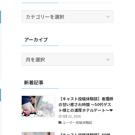
カ
テ
ゴ
リ
アーカイブ
ー
ア
ー
カ
イ
新着記事
ブ
【キャスト投稿体験談】看護師
の甘い癒され時間 ～50代ゲス
ト様との濃厚ホテルデート～❤
5月 22, 2026
ユーザー投稿体験談
【キャスト投稿体験談】60代